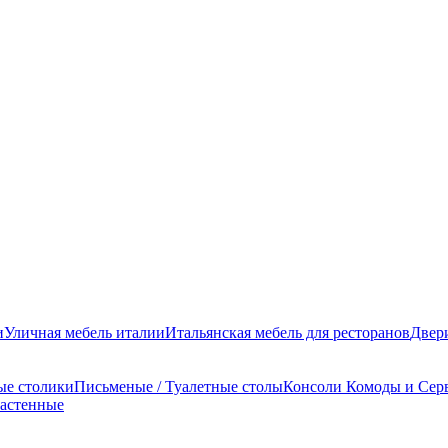
и
Уличная мебель италии
Итальянская мебель для ресторанов
Двер
ые столики
Письменые / Туалетные столы
Консоли
Комоды и Сер
настенные