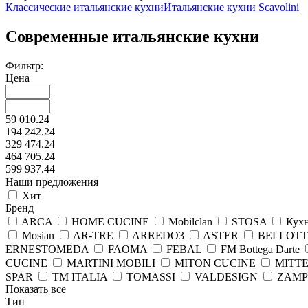
Классические итальянские кухни
Итальянские кухни Scavolini
Современные итальянские кухни
Фильтр:
Цена
59 010.24
194 242.24
329 474.24
464 705.24
599 937.44
Наши предложения
Хит
Бренд
ARCA
HOME CUCINE
Mobilclan
STOSA
Кух
Mosian
AR-TRE
ARREDO3
ASTER
BELLOTTI
ERNESTOMEDA
FAOMA
FEBAL
FM Bottega Darte
CUCINE
MARTINI MOBILI
MITON CUCINE
MITTE
SPAR
TM ITALIA
TOMASSI
VALDESIGN
ZAMP
Показать все
Тип