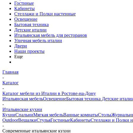
Гостиные
Кабинеты
Стеллажи и Полки настенные
Освещение
Бытовая техника
Детские италии
Итальянская мебель для ресторанов
Уличная мебель италии
Двери
Наши проекты
Еще
Главная
-
Каталог
-
Каталог мебели из Италии в Ростове-на-Дону
Итальянская мебель
Освещение
Бытовая техника
Детские итали
-
Итальянские кухни
Кухни
Спальни
Мягкая мебель
Ванные комнаты
Столы
Журнальн
Outdoor
Вешалки
Стулья
Гостиные
Кабинеты
Стеллажи и Полки 
-
Современные итальянские кухни