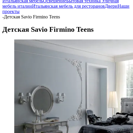
Итальянская мебель
Освещение
Бытовая техника
Уличная
мебель италии
Итальянская мебель для ресторанов
Двери
Наши
проекты
-
Детская Savio Firmino Teens
Детская Savio Firmino Teens