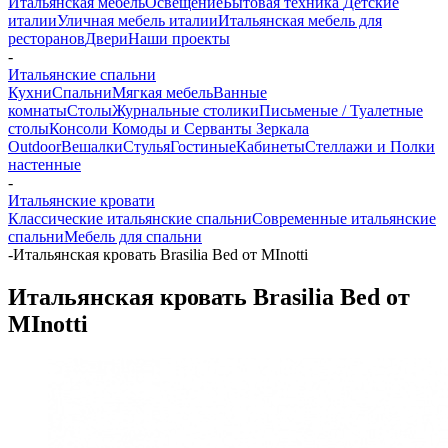
Итальянская мебель
Освещение
Бытовая техника
Детские
италии
Уличная мебель италии
Итальянская мебель для
ресторанов
Двери
Наши проекты
-
Итальянские спальни
Кухни
Спальни
Мягкая мебель
Ванные
комнаты
Столы
Журнальные столики
Письменые / Туалетные
столы
Консоли
Комоды и Серванты
Зеркала
Outdoor
Вешалки
Стулья
Гостиные
Кабинеты
Стеллажи и Полки
настенные
-
Итальянские кровати
Классические итальянские спальни
Современные итальянские
спальни
Мебель для спальни
-
Итальянская кровать Brasilia Bed от MInotti
Итальянская кровать Brasilia Bed от
MInotti