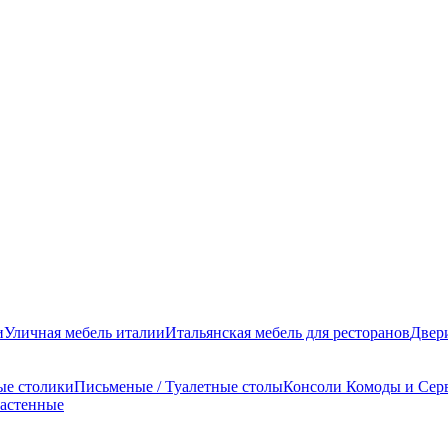
и
Уличная мебель италии
Итальянская мебель для ресторанов
Двер
ые столики
Письменые / Туалетные столы
Консоли
Комоды и Сер
настенные