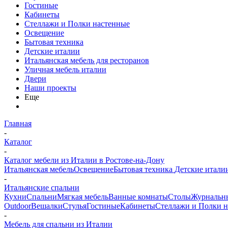
Гостиные
Кабинеты
Стеллажи и Полки настенные
Освещение
Бытовая техника
Детские италии
Итальянская мебель для ресторанов
Уличная мебель италии
Двери
Наши проекты
Еще
Главная
-
Каталог
-
Каталог мебели из Италии в Ростове-на-Дону
Итальянская мебель
Освещение
Бытовая техника
Детские итали
-
Итальянские спальни
Кухни
Спальни
Мягкая мебель
Ванные комнаты
Столы
Журнальн
Outdoor
Вешалки
Стулья
Гостиные
Кабинеты
Стеллажи и Полки 
-
Мебель для спальни из Италии