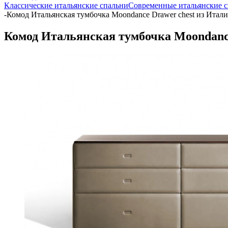
Классические итальянские спальни
Современные итальянские 
-
Комод Итальянская тумбочка Moondance Drawer chest из Итали
Комод Итальянская тумбочка Moondance